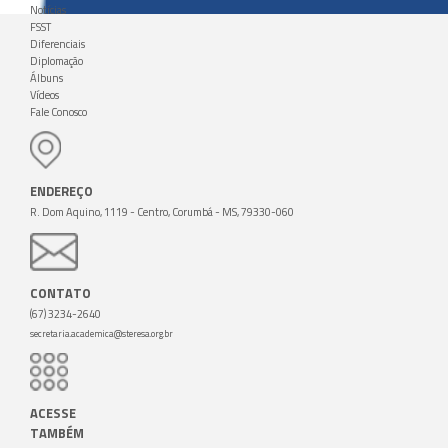
Notícias
FSST
Diferenciais
Diplomação
Álbuns
Vídeos
Fale Conosco
ENDEREÇO
R. Dom Aquino, 1119 - Centro, Corumbá - MS, 79330-060
CONTATO
(67) 3234-2640
secretaria.academica@steresa.org.br
ACESSE
TAMBÉM