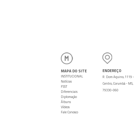
T
ENDEREÇO
MAPA DO SITE
INSTITUCIONAL
R. Dom Aquino, 1119 -
Notícias
Centro, Corumbá - MS,
FSST
79330-060
Diferenciais
Diplomação
Álbuns
Vídeos
Fale Conosco