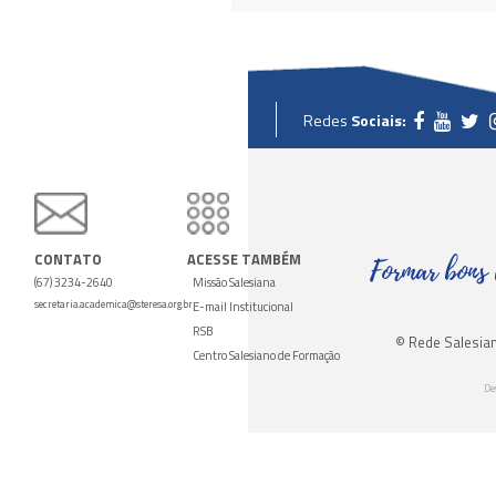
elefone de
Contato: (67) 3234-2640
Redes
Sociais:
CONTATO
ACESSE
TAMBÉM
Formar bons 
(67) 3234-2640
Missão Salesiana
secretaria.academica@steresa.org.br
E-mail Institucional
RSB
© Rede Salesian
Centro Salesiano de Formação
De