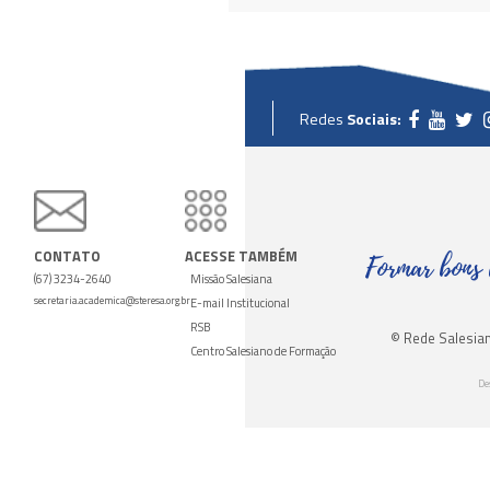
elefone de
Contato: (67) 3234-2640
Redes
Sociais:
CONTATO
ACESSE
TAMBÉM
Formar bons 
(67) 3234-2640
Missão Salesiana
secretaria.academica@steresa.org.br
E-mail Institucional
RSB
© Rede Salesian
Centro Salesiano de Formação
De