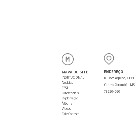
T
ENDEREÇO
MAPA DO SITE
INSTITUCIONAL
R. Dom Aquino, 1119 -
Notícias
Centro, Corumbá - MS,
FSST
79330-060
Diferenciais
Diplomação
Álbuns
Vídeos
Fale Conosco